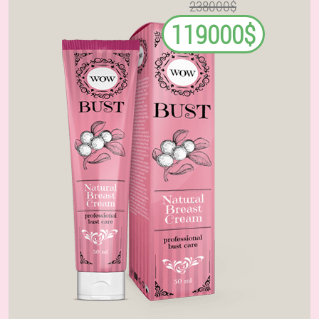
238000$
119000$