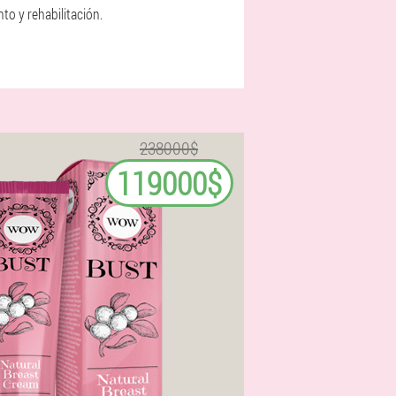
to y rehabilitación.
238000$
119000$