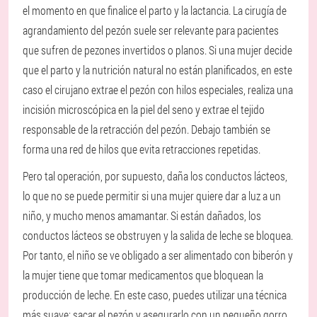
el momento en que finalice el parto y la lactancia. La cirugía de
agrandamiento del pezón suele ser relevante para pacientes
que sufren de pezones invertidos o planos. Si una mujer decide
que el parto y la nutrición natural no están planificados, en este
caso el cirujano extrae el pezón con hilos especiales, realiza una
incisión microscópica en la piel del seno y extrae el tejido
responsable de la retracción del pezón. Debajo también se
forma una red de hilos que evita retracciones repetidas.
Pero tal operación, por supuesto, daña los conductos lácteos,
lo que no se puede permitir si una mujer quiere dar a luz a un
niño, y mucho menos amamantar. Si están dañados, los
conductos lácteos se obstruyen y la salida de leche se bloquea.
Por tanto, el niño se ve obligado a ser alimentado con biberón y
la mujer tiene que tomar medicamentos que bloquean la
producción de leche. En este caso, puedes utilizar una técnica
más suave: sacar el pezón y asegurarlo con un pequeño gorro