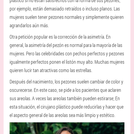
plástico si no están satisfechos con la forma de sus pezones;
por ejemplo, están demasiado retraídos o incluso planos. Las
mujeres suelen tener pezones normales y simplemente quieren
agrandarlos aún más.
Otra petición popular es la corrección de la asimetría. En
general, la asimetría del pezón es normal para la mayoría de las
mujeres. Pero las celebridades con pechos perfectos y pezones
igualmente perfectos ponen el listón muy alto. Muchas mujeres
quieren lucir tan atractivas como las estrellas.
Después del nacimiento, los pezones suelen cambiar de color y
oscurecerse. En este caso, se pide a los pacientes que aclaren
sus areolas. A veces las areolas también pueden estirarse; En
esta situación, el cirujano plástico puede reducirlas y hacer que
el aspecto general de las areolas sea más limpio y estético.