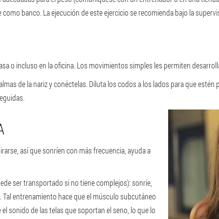
e como banco. La ejecución de este ejercicio se recomienda bajo la supervi
casa o incluso en la oficina. Los movimientos simples les permiten desarrol
mas de la nariz y conéctelas. Diluta los codos a los lados para que estén pa
seguidas.
A
tirarse, así que sonríen con más frecuencia, ayuda a
uede ser transportado si no tiene complejos): sonríe,
s. Tal entrenamiento hace que el músculo subcutáneo
 el sonido de las telas que soportan el seno, lo que lo