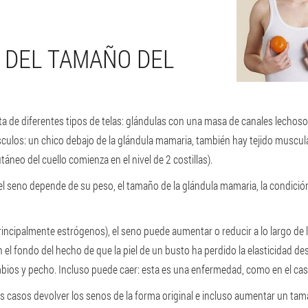
 DEL TAMAÑO DEL
 de diferentes tipos de telas: glándulas con una masa de canales lechoso,
sculos: un chico debajo de la glándula mamaria, también hay tejido muscular
áneo del cuello comienza en el nivel de 2 costillas).
 seno depende de su peso, el tamaño de la glándula mamaria, la condición d
incipalmente estrógenos), el seno puede aumentar o reducir a lo largo de l
 el fondo del hecho de que la piel de un busto ha perdido la elasticidad de
mbios y pecho. Incluso puede caer: esta es una enfermedad, como en el ca
casos devolver los senos de la forma original e incluso aumentar un tama