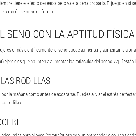
mpre tiene el efecto deseado, pero vale la pena probarlo. El juego en sí se
 que también se pone en forma.
L SENO CON LA APTITUD FÍSICA
jeres o más científicamente, el seno puede aumentar y aumentar la altura d
tar) ejercicios que apunten a aumentar los músculos del pecho. Aquí están 
 LAS RODILLAS
por la mañana como antes de acostarse. Puedes aliviar el estrés perfecta
 las rodillas.
 COFRE
n adecuadas para el peso (comuníquese con un entrenador o en una tienda),