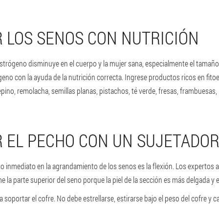
 LOS SENOS CON NUTRICIÓN
 estrógeno disminuye en el cuerpo y la mujer sana, especialmente el tamañ
no con la ayuda de la nutrición correcta. Ingrese productos ricos en fitoes
epino, remolacha, semillas planas, pistachos, té verde, fresas, frambuesas,
 EL PECHO CON UN SUJETADO
 inmediato en la agrandamiento de los senos es la flexión. Los expertos a
 la parte superior del seno porque la piel de la sección es más delgada y e
oportar el cofre. No debe estrellarse, estirarse bajo el peso del cofre y 