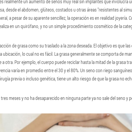
g es realmente un aumento de senos muy real sin implantes que involucra u
asa, desde el abdomen, glúteos, costados u otras áreas "resistentes al simul
eral, a pesar de su aparente sencillez, la operación es en realidad joyerí
ealiza en un quirófano, y no un simple procedimiento cosmético de la cate
acción de grasa como su traslado a la zona deseada. El objetivo es que las
a ubicación, lo cual no es fácil. La grasa generalmente se comporta de m
re a otra. Por ejemplo, el cuerpo puede reciclar hasta la mitad de la grasa
vencia varía en promedio entre el 30 y el 80%. Un seno con riego sanguíneo
irugía previa o incluso genética, tiene un alto riesgo de que la grasa no eche
 tres meses y no ha desaparecido en ninguna parte ya no sale del seno y 