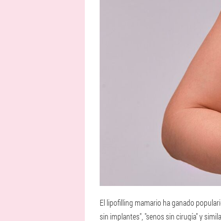
El lipofilling mamario ha ganado popula
sin implantes", "senos sin cirugía" y simi