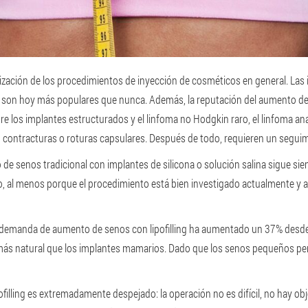
ización de los procedimientos de inyección de cosméticos en general. Las 
 son hoy más populares que nunca. Además, la reputación del aumento de 
re los implantes estructurados y el linfoma no Hodgkin raro, el linfoma an
contracturas o roturas capsulares. Después de todo, requieren un seguim
o de senos tradicional con implantes de silicona o solución salina sigue si
, al menos porque el procedimiento está bien investigado actualmente y 
demanda de aumento de senos con lipofilling ha aumentado un 37% desde 2
más natural que los implantes mamarios. Dado que los senos pequeños pero
ofilling es extremadamente despejado: la operación no es difícil, no hay obj