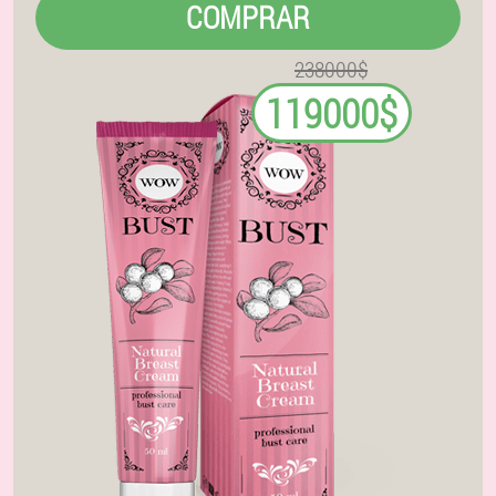
COMPRAR
238000$
119000$