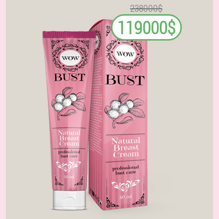
238000$
119000$